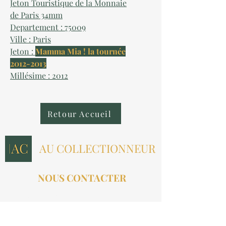
Jeton Touristique de la Monnaie
de Paris 34mm
Departement : 75009
Ville : Paris
Jeton :
Mamma Mia ! la tournée
2012-2013
Millésime : 2012
Retour Accueil
AU COLLECTIONNEUR
NOUS CONTACTER
contact@aucollectionneur.fr
(+33)
6 69 50 78 06