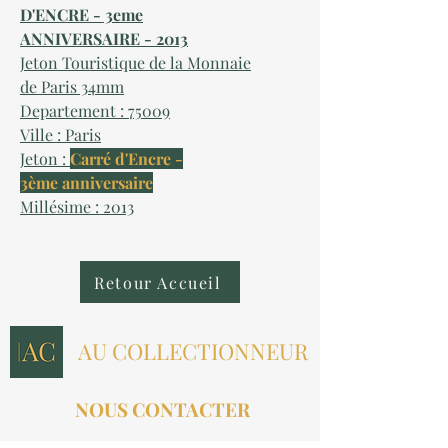
D'ENCRE - 3eme
ANNIVERSAIRE - 2013
Jeton Touristique de la Monnaie
de Paris 34mm
Departement : 75009
Ville : Paris
Jeton :
Carré d'Encre -
3ème anniversaire
Millésime : 2013
Retour Accueil
AU COLLECTIONNEUR
NOUS CONTACTER
contact@aucollectionneur.fr