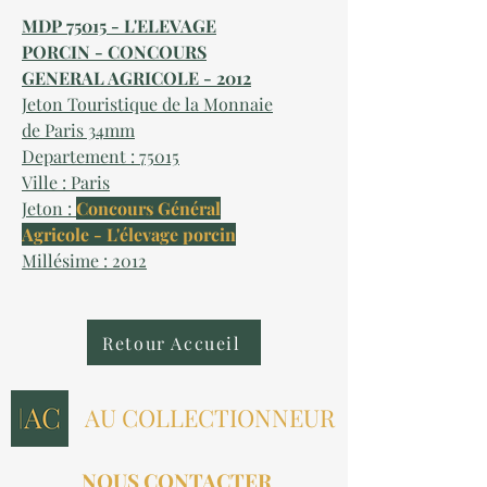
MDP 75015 - L'ELEVAGE
PORCIN - CONCOURS
GENERAL AGRICOLE - 2012
Jeton Touristique de la Monnaie
de Paris 34mm
Departement : 75015
Ville : Paris
Jeton :
Concours Général
Agricole - L'élevage porcin
Millésime : 2012
Retour Accueil
AU COLLECTIONNEUR
NOUS CONTACTER