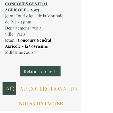
CONCOURS GENERAL
AGRICOLE - 2007
Jeton Touristique de la Monnaie
de Paris 34mm
Departement : 75015
Ville : Paris
Jeton :
Concours Général
Agricole - la Vosgienne
Millésime : 2007
Retour Accueil
AU COLLECTIONNEUR
NOUS CONTACTER
contact@aucollectionneur.fr