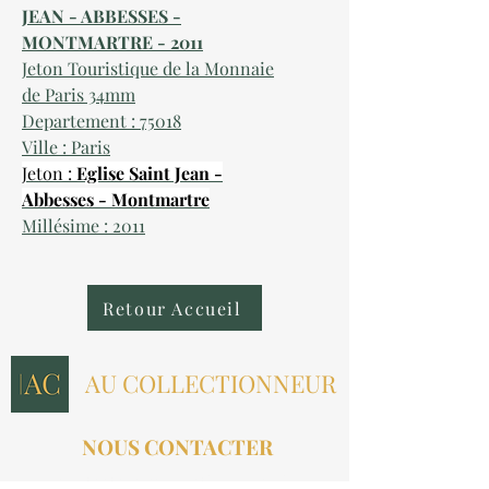
JEAN - ABBESSES -
MONTMARTRE - 2011
Jeton Touristique de la Monnaie
de Paris 34mm
Departement : 75018
Ville : Paris
Jeton :
Eglise Saint Jean -
Abbesses - Montmartre
Millésime : 2011
Retour Accueil
AU COLLECTIONNEUR
NOUS CONTACTER
contact@aucollectionneur.fr