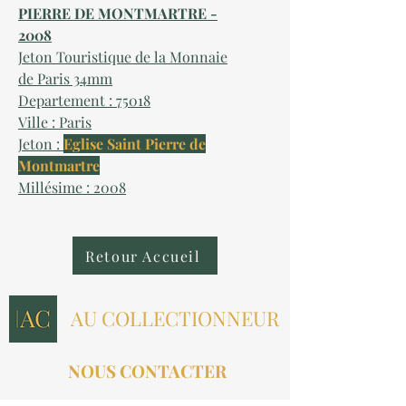
PIERRE DE MONTMARTRE -
2008
Jeton Touristique de la Monnaie
de Paris 34mm
Departement : 75018
Ville : Paris
Jeton :
Eglise Saint Pierre de
Montmartre
Millésime : 2008
Retour Accueil
AU COLLECTIONNEUR
NOUS CONTACTER
contact@aucollectionneur.fr