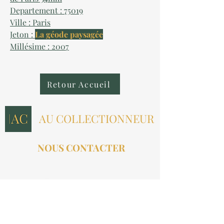
Departement : 75019
Ville : Paris
Jeton :
La géode paysagée
Millésime : 2007
Retour Accueil
AU COLLECTIONNEUR
NOUS CONTACTER
contact@aucollectionneur.fr
(+33)
6 69 50 78 06
EN SAVOIR PLUS
Livraison