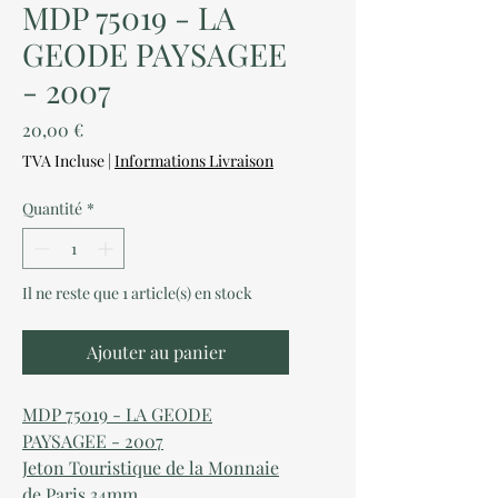
MDP 75019 - LA
GEODE PAYSAGEE
- 2007
Prix
20,00 €
TVA Incluse
|
Informations Livraison
Quantité
*
Il ne reste que 1 article(s) en stock
Ajouter au panier
MDP 75019 - LA GEODE
PAYSAGEE - 2007
Jeton Touristique de la Monnaie
de Paris 34mm