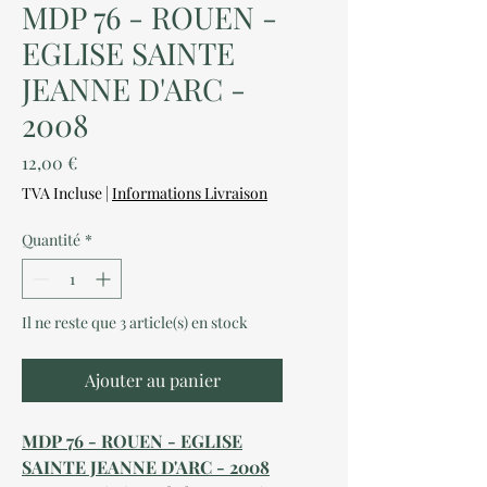
MDP 76 - ROUEN -
EGLISE SAINTE
JEANNE D'ARC -
2008
Prix
12,00 €
TVA Incluse
|
Informations Livraison
Quantité
*
Il ne reste que 3 article(s) en stock
Ajouter au panier
MDP 76 - ROUEN - EGLISE
SAINTE JEANNE D'ARC - 2008