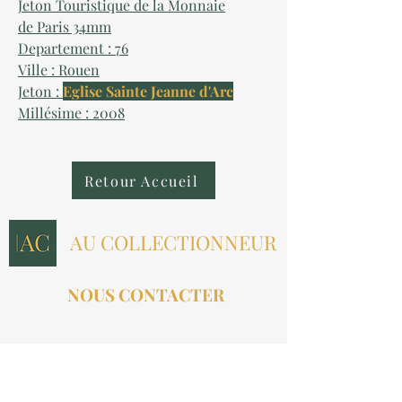
Jeton Touristique de la Monnaie
de Paris 34mm
Departement : 76
Ville : Rouen
Jeton :
Eglise Sainte Jeanne d'Arc
Millésime : 2008
Retour Accueil
AU COLLECTIONNEUR
NOUS CONTACTER
contact@aucollectionneur.fr
(+33)
6 69 50 78 06
EN SAVOIR PLUS