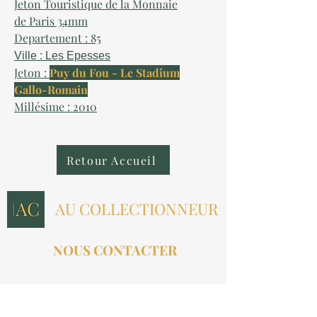
Jeton Touristique de la Monnaie
de Paris 34mm
Departement : 85
Ville : Les Epesses
Jeton :
Puy du Fou - Le Stadium
Gallo-Romain
Millésime : 2010
Retour Accueil
AU COLLECTIONNEUR
NOUS CONTACTER
contact@aucollectionneur.fr
(+33)
6 69 50 78 06