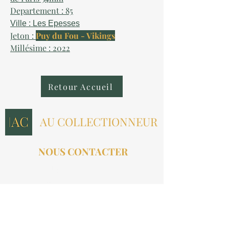
Departement : 85
Ville : Les Epesses
Jeton :
Puy du Fou - Vikings
Millésime : 2022
Retour Accueil
AU COLLECTIONNEUR
NOUS CONTACTER
contact@aucollectionneur.fr
(+33)
6 69 50 78 06
EN SAVOIR PLUS
Livraison