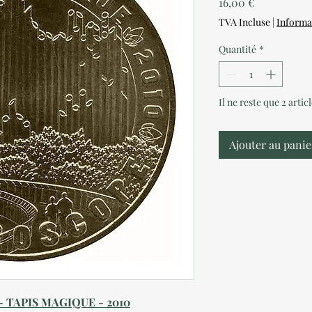
Prix
16,00 €
TVA Incluse
|
Informa
Quantité
*
Il ne reste que 2 artic
Ajouter au panie
- TAPIS MAGIQUE - 2010