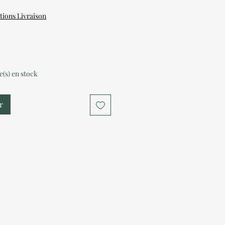
tions Livraison
le(s) en stock
r