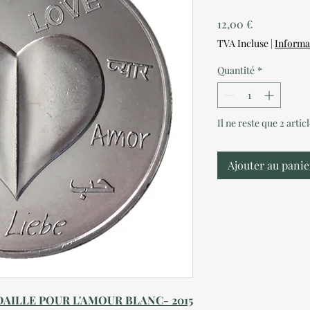
Prix
12,00 €
TVA Incluse
|
Informa
Quantité
*
Il ne reste que 2 artic
Ajouter au panie
EDAILLE POUR L'AMOUR BLANC- 2015