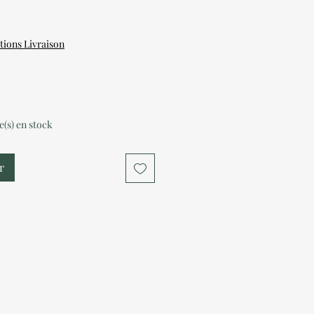
tions Livraison
le(s) en stock
r