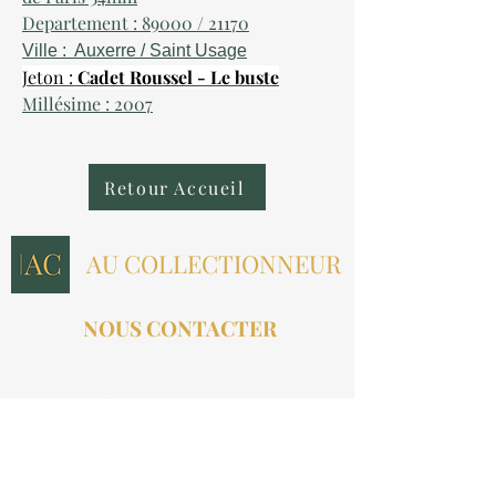
Departement : 89000 / 21170
Ville : Auxerre / Saint Usage
Jeton :
Cadet Roussel - Le buste
Millésime : 2007
Retour Accueil
AU COLLECTIONNEUR
NOUS CONTACTER
contact@aucollectionneur.fr
(+33)
6 69 50 78 06
EN SAVOIR PLUS
Livraison