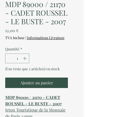
MDP 89000 / 21170
- CADET ROUSSEL
- LE BUSTE - 2007
Prix
12,00 €
TVA Incluse
|
Informations Livraison
Quantité
*
Il ne reste que 2 article(s) en stock
Ajouter au panier
MDP 89000 / 21170 - CADET
ROUSSEL - LE BUSTE - 2007
Jeton Touristique de la Monnaie
de Paris 34mm