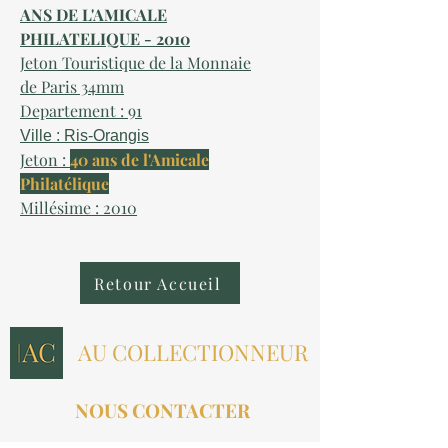
ANS DE L'AMICALE
PHILATELIQUE - 2010
Jeton Touristique de la Monnaie
de Paris 34mm
Departement : 91
Ville : Ris-Orangis
Jeton :
40 ans de l'Amicale
Philatélique
Millésime : 2010
Retour Accueil
AU COLLECTIONNEUR
NOUS CONTACTER
contact@aucollectionneur.fr