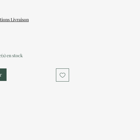
tions Livraison
le(s) en stock
r