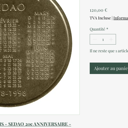
Prix
120,00 €
TVA Incluse
|
Informa
Quantité
*
Il ne reste que 1 artic
Ajouter au panie
S - SEDAO 20e ANNIVERSAIRE -