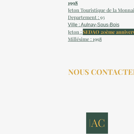
1998
Jeton Touristique de la Monna
Departement : 93
Ville : Aulnay-Sous-Bois
Jeton :
SEDAO 20ème annivers
Millésime : 1998
NOUS CONTACTE
contact@aucollectionneu
(+33) 6 69 50 78 06