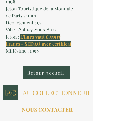
1998
Jeton Touristique de la Monnaie
de Paris 34mm
Departement : 93
Ville : Aulnay-Sous-Bois
Jeton :
L'Euro vaut 6.55957
Francs - SEDAO avec certificat
Millésime : 1998
Retour Accueil
AU COLLECTIONNEUR
NOUS CONTACTER
contact@aucollectionneur.fr
(+33)
6 69 50 78 06