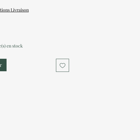
tions Livraison
le(s) en stock
r