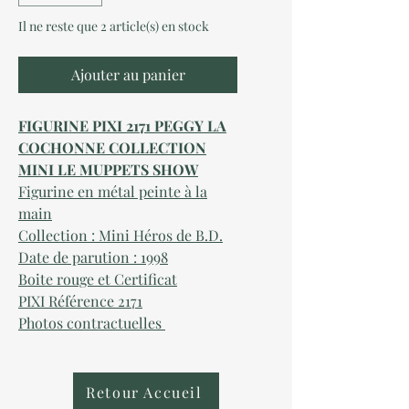
Il ne reste que 2 article(s) en stock
Ajouter au panier
FIGURINE PIXI 2171 PEGGY LA
COCHONNE COLLECTION
MINI LE MUPPETS SHOW
Figurine en métal peinte à la
main
Collection : Mini Héros de B.D.
Date de parution : 1998
Boite rouge et Certificat
PIXI Référence 2171
Photos contractuelles
Retour Accueil