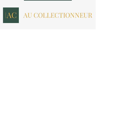
AU COLLECTIONNEUR
NOUS CONTACTER
contact@aucollectionneur.fr
(+33)
6 69 50 78 06
EN SAVOIR PLUS
Livraison
Paiement
Qui sommes-nous ?
Les avis
INFORMATIONS LÉGALES