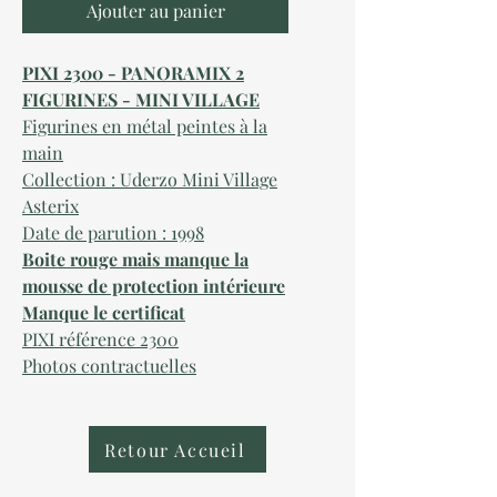
Ajouter au panier
PIXI 2300 - PANORAMIX 2
FIGURINES - MINI VILLAGE
Figurines en métal peintes à la
main
Collection : Uderzo Mini Village
Asterix
Date de parution : 1998
Boite rouge mais manque la
mousse de protection intérieure
Manque le certificat
PIXI référence 2300
Photos contractuelles
Retour Accueil