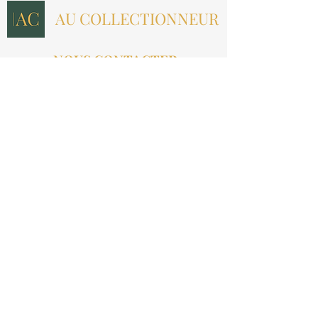
AU COLLECTIONNEUR
NOUS CONTACTER
contact@aucollectionneur.fr
(+33)
6 69 50 78 06
EN SAVOIR PLUS
Livraison
Paiement
Qui sommes-nous ?
Les avis
INFORMATIONS LÉGALES
Mention légales