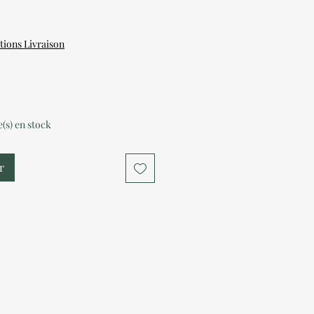
tions Livraison
le(s) en stock
r