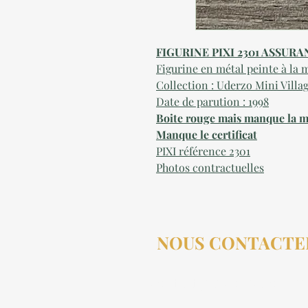
FIGURINE PIXI 2301 ASSUR
Figurine en métal peinte à la 
Collection : Uderzo Mini Villag
Date de parution : 1998
Boite rouge mais manque la m
Manque le certificat
PIXI référence 2301
Photos contractuelles
NOUS CONTACTE
contact@aucollectionneu