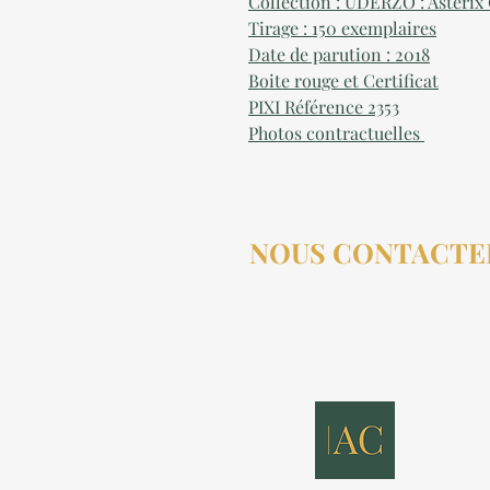
Collection : UDERZO : Astérix
Tirage : 150 exemplaires
Date de parution : 20
18
Boite rouge et Certificat
PIXI Référence 23
53
Photos contractuelles
NOUS CONTACTE
contact@aucollectionneu
(+33) 6 69 50 78 06