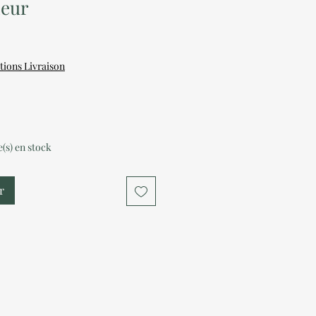
neur
tions Livraison
le(s) en stock
r