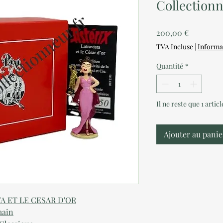
Collection
Prix
200,00 €
TVA Incluse
|
Informa
Quantité
*
Il ne reste que 1 artic
Ajouter au panie
TA ET LE CESAR D'OR
main