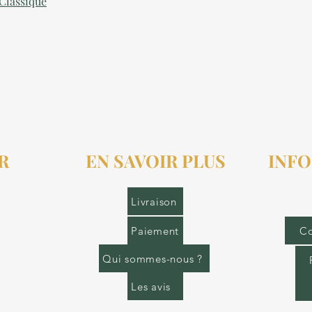
 Classique
R
EN SAVOIR PLUS
INFO
r.fr
Livraison
Paiement
Co
Qui sommes-nous ?
Les avis