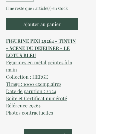
Il ne reste que 1 article(s) en stock
Ajouter au panier
FIGURINE
P
IXI 29264 - TINTIN
- SCENE DU DEJEUNER - LE
LOTUS BLEU
Figurines en métal peintes à la
main
Collection : HERGE
Tirage : 1000 exemplaires
Date de parution : 2024
Boite et Certificat numéroté
Référence 29264
Photos contractuelles