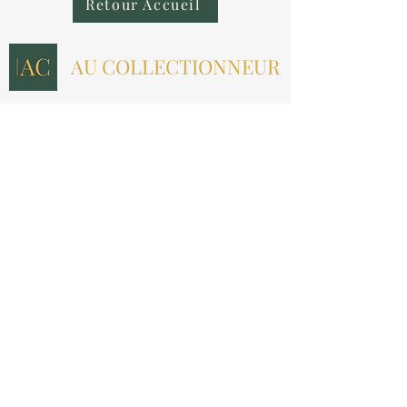
Retour Accueil
AU COLLECTIONNEUR
NOUS CONTACTER
contact@aucollectionneur.fr
(+33)
6 69 50 78 06
EN SAVOIR PLUS
Livraison
Paiement
Qui sommes-nous ?
Les avis
INFORMATIONS LÉGALES