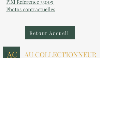
PIXI Référence 33005
Photos contractuelles
Retour Accueil
AU COLLECTIONNEUR
NOUS CONTACTER
contact@aucollectionneur.fr
(+33)
6 69 50 78 06
EN SAVOIR PLUS
Livraison
Paiement
Qui sommes-nous ?