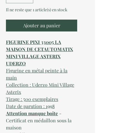
Il ne reste que 1 article(s) en stock
Ajouter au panier
FIGURINE PIXI 33005 LA
MAISON DE CETAUTOMATIX
MINI VILLAGE ASTERIX
UDERZO
Figurine en métal peinte à la
main
Collection : Uderzo Mini Village
Asterix
Tirage : 500 exemplaires
Date de parution : 1998
Attention manque boite
-
Certificat en médaillon sous la
maison