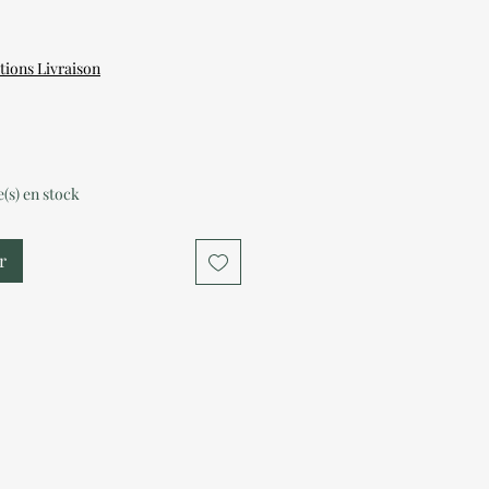
tions Livraison
le(s) en stock
r