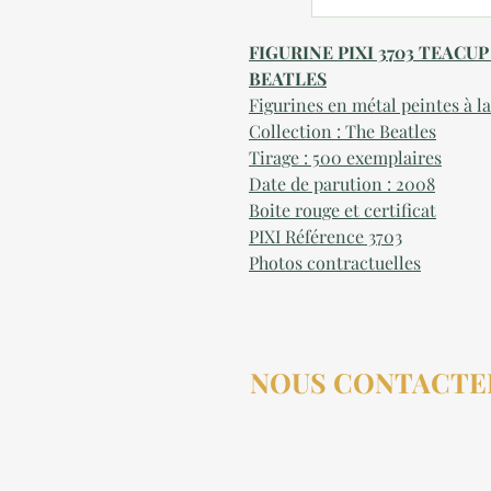
FIGURINE PIXI 3703 TEAC
BEATLES
Figurines en métal peintes à l
Collection : The Beatles
Tirage : 500 exemplaires
Date de parution : 2
008
Boite rouge et certificat
PIXI Référence 3
703
Photos contractuelles
NOUS CONTACTE
contact@aucollectionneu