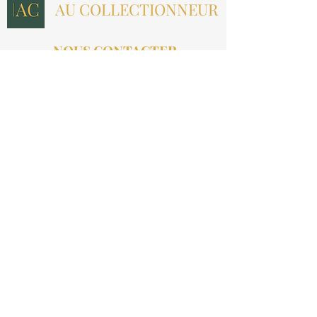
AU COLLECTIONNEUR
NOUS CONTACTER
contact@aucollectionneur.fr
(+33)
6 69 50 78 06
EN SAVOIR PLUS
Livraison
Paiement
Qui sommes-nous ?
Les avis
INFORMATIONS LÉGALES
Mention légales