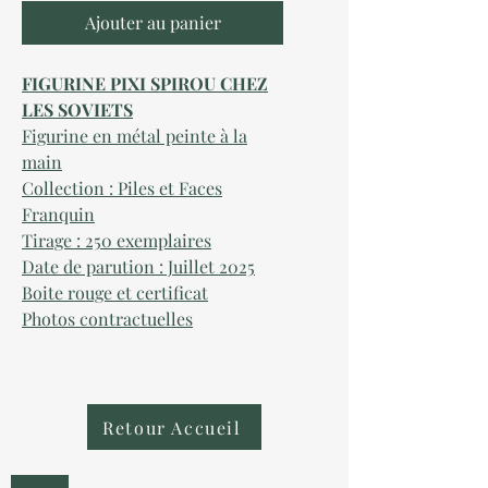
Ajouter au panier
FIGURINE PIXI SPIROU CHEZ
LES SOVIETS
Figurine en métal peinte à la
main
Collection : Piles et Faces
Franquin
Tirage : 250 exemplaires
Date de parution : Juillet 2025
Boite rouge et certificat
Photos contractuelles
Retour Accueil