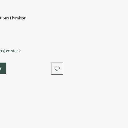
tions Livraison
le(s) en stock
r