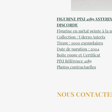
FIGURINE PIXI 4189 ASTERI
DISCORDE
Figurine en métal peinte à la 
Collection : Uderzo Asterix
Tirage : 1000 exemplaires
Date de parution : 2004
Boite rouge et Certificat
PIXI Référence 4189
Photos contractuelles
NOUS CONTACTE
contact@aucollectionneu