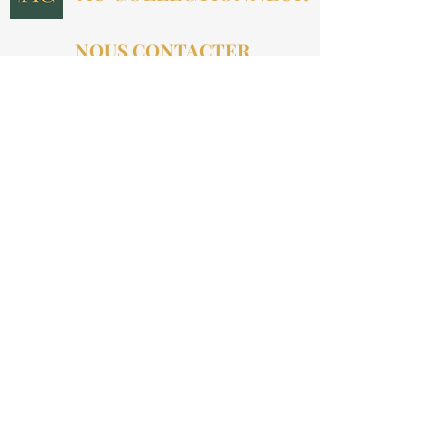
NOUS CONTACTER
contact@aucollectionneur.fr
(+33)
6 69 50 78 06
EN SAVOIR PLUS
Livraison
Paiement
Qui sommes-nous ?
Les avis
INFORMATIONS LÉGALES
Mention légales