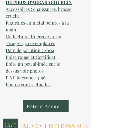
DE PIEDS D'ABRARACOURCIX
Accessoires : chaussures, brosse,
cruche
Figurines en métal peintes à la
main
Collection : Uderzo Asterix
Tirage : 750 exemplaires
Date de parution : 2004
Boite rouge et Certificat
Boite un peu abimée sur le
dessus voir photos
PIXI Référence 4196
Photos contractuelles
Retour Accueil
AU COLLECTIONNEUR