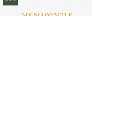
NOUS CONTACTER
contact@aucollectionneur.fr
(+33)
6 69 50 78 06
EN SAVOIR PLUS
Livraison
Paiement
Qui sommes-nous ?
Les avis
INFORMATIONS LÉGALES
Mention légales