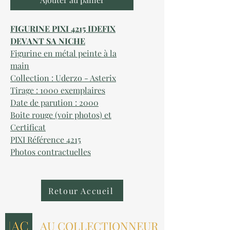
FIGURINE PIXI 4215 IDEFIX
DEVANT SA NICHE
Figurine en métal peinte à la
main
Collection : Uderzo - Asterix
Tirage : 1000 exemplaires
Date de parution : 2000
Boite rouge (voir photos) et
Certificat
PIXI Référence 4215
Photos contractuelles
Retour Accueil
AU COLLECTIONNEUR