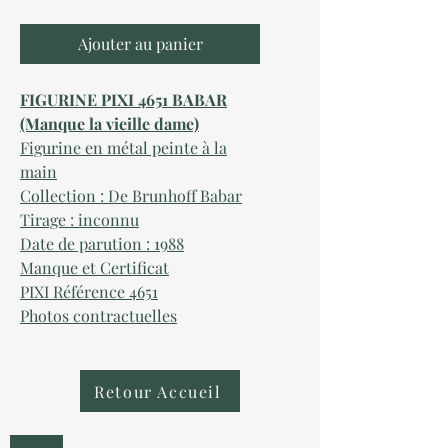
Ajouter au panier
FIGURINE PIXI 4651 BABAR
(Manque la vieille dame)
Figurine en métal peinte à la
main
Collection : D
e Brunhoff Babar
Tirage : i
nconnu
Date de parution : 1
988
Manque et Certificat
PIXI Référence
4651
Photos contractuelles
Retour Accueil