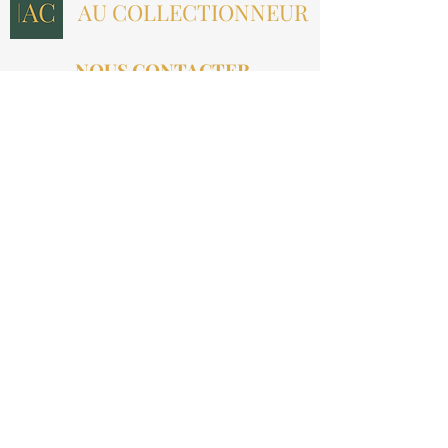
AU COLLECTIONNEUR
NOUS CONTACTER
contact@aucollectionneur.fr
(+33)
6 69 50 78 06
EN SAVOIR PLUS
Livraison
Paiement
Qui sommes-nous ?
Les avis
INFORMATIONS LÉGALES
Mention légales