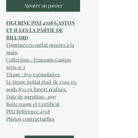
Ajouter au panier
FIGURINE PIXI 4708 GASTON
ET JULES LA PARTIE DE
BILLARD
Figurines en métal peintes à la
main
Collection : Franquin Gaston
série n°
2
Tirage : 850 exemplaires
Le tirage initial était de 1500 ex,
seuls 850 ex furent réalisés.
Date de parution :
1997
Boite rouge et Certificat
PIXI Référence 47
08
Photos contractuelles