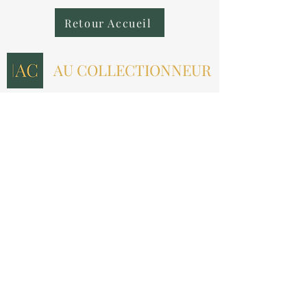
Retour Accueil
AU COLLECTIONNEUR
NOUS CONTACTER
contact@aucollectionneur.fr
(+33)
6 69 50 78 06
EN SAVOIR PLUS
Livraison
Paiement
Qui sommes-nous ?
Les avis