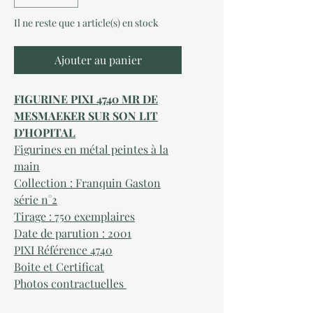
Il ne reste que 1 article(s) en stock
Ajouter au panier
FIGURINE PIXI 4740 MR DE
MESMAEKER SUR SON LIT
D'HOPITAL
Figurines en métal peintes à la
main
Collection : Franquin Gaston
série n°
2
Tirage : 750 exemplaires
Date de parution :
2001
PIXI Référence
4740
Boite et Certificat
Photos contractuelles