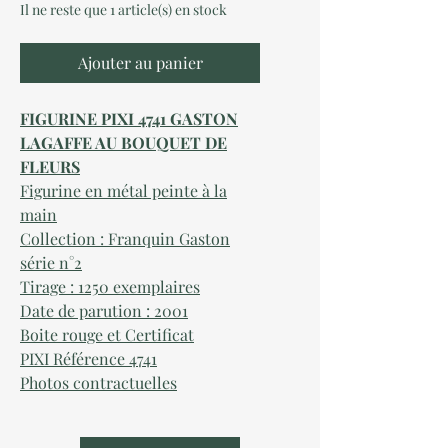
Il ne reste que 1 article(s) en stock
Ajouter au panier
FIGURINE PIXI 4741 GASTON
LAGAFFE AU BOUQUET DE
FLEURS
Figurine en métal peinte à la
main
Collection : Franquin Gaston
série n°
2
Tirage : 1250 exemplaires
Date de parution :
2
001
Boite rouge et Certificat
PIXI Référence
4741
Photos contractuelles