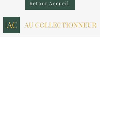
Retour Accueil
AU COLLECTIONNEUR
NOUS CONTACTER
contact@aucollectionneur.fr
(+33)
6 69 50 78 06
EN SAVOIR PLUS
Livraison
Paiement
Qui sommes-nous ?
Les avis
INFORMATIONS LÉGALES