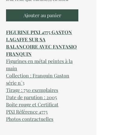
Ajouter au panier
FIGURINE PIXI 4775 GASTON
LAGAFFE SUR SA
BALANCOIRE AVEC FANTASIO
FRANQUIN
Figurines en métal peintes à la
main
Collection : Franquin Gaston
série n°
3
Tirage : 750 exemplaires
Date de parution :
2
005
Boite rouge et Certificat
PIXI Référence
4775
Photos contractuelles