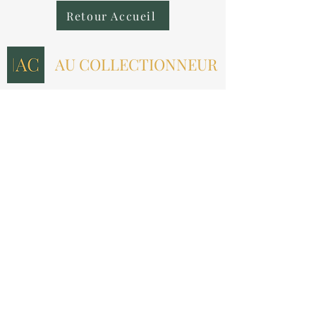
Retour Accueil
AU COLLECTIONNEUR
NOUS CONTACTER
contact@aucollectionneur.fr
(+33)
6 69 50 78 06
EN SAVOIR PLUS
Livraison
Paiement
Qui sommes-nous ?
Les avis