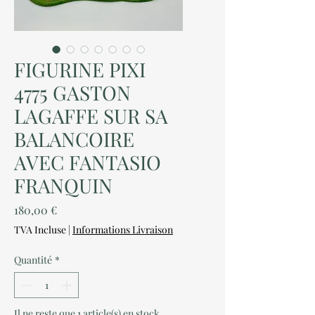
FIGURINE PIXI
4775 GASTON
LAGAFFE SUR SA
BALANCOIRE
AVEC FANTASIO
FRANQUIN
Prix
180,00 €
TVA Incluse
|
Informations Livraison
Quantité
*
Il ne reste que 1 article(s) en stock