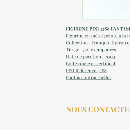
FIGURINE PIXI 4788 FANTA
Figurine en métal peinte à la 
Collection : Franquin Spirou e
Tirage : 750 exemplaires
Date de parution : 2004
Boite rouge et certificat
PIXI Référence 4788
Photos contractuelles
NOUS CONTACTE
contact@aucollectionneu