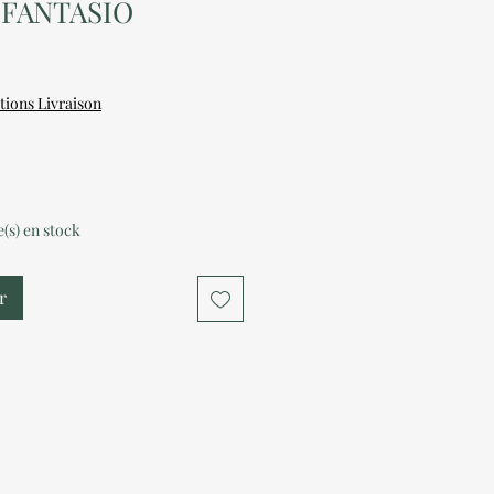
 FANTASIO
tions Livraison
le(s) en stock
r