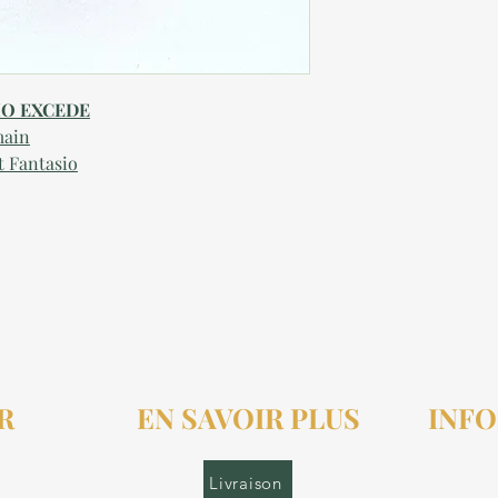
SIO EXCEDE
main
t Fantasio
R
EN SAVOIR PLUS
INFO
r.fr
Livraison