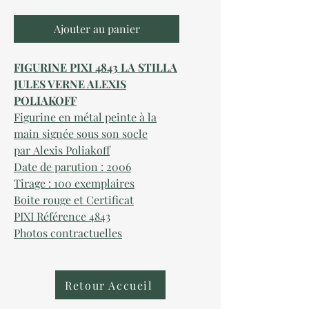
Ajouter au panier
FIGURINE PIXI 4843 LA STILLA
JULES VERNE ALEXIS
POLIAKOFF
Figurine en métal peinte à la
main
signée sous son socle
par
Alexis Poliakoff
Date de parution :
2006
Tirage : 100 exemplaires
Boite rouge et Certificat
PIXI Référence
4843
Photos contractuelles
Retour Accueil