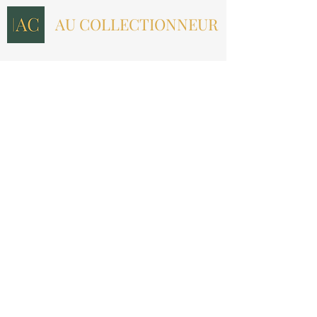
AU COLLECTIONNEUR
NOUS CONTACTER
contact@aucollectionneur.fr
(+33)
6 69 50 78 06
EN SAVOIR PLUS
Livraison
Paiement
Qui sommes-nous ?
Les avis
INFORMATIONS LÉGALES