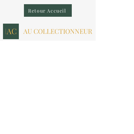
Retour Accueil
AU COLLECTIONNEUR
NOUS CONTACTER
contact@aucollectionneur.fr
(+33)
6 69 50 78 06
EN SAVOIR PLUS
Livraison
Paiement
Qui sommes-nous ?
Les avis