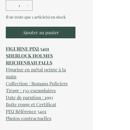
Il ne reste que 1 article(s) en stock
Ajouter au panier
FIGURINE PIXI 5401
SHERLOCK HOLMES
REICHENBAH FALLS
Figurine en métal peinte à la
main
Collection : Romans Policiers
Tirage : 150 exemplaires
Date de parution : 1993
Boite rouge et Certificat
PIXI Référence 5401
Photos contractuelles