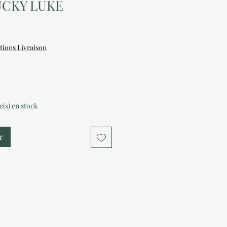
UCKY LUKE
tions Livraison
le(s) en stock
r