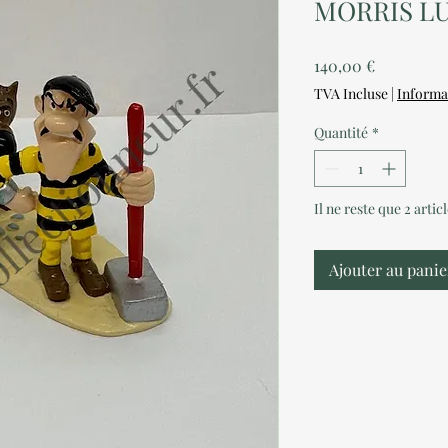
MORRIS L
Prix
140,00 €
TVA Incluse
|
Informa
Quantité
*
Il ne reste que 2 artic
Ajouter au panie