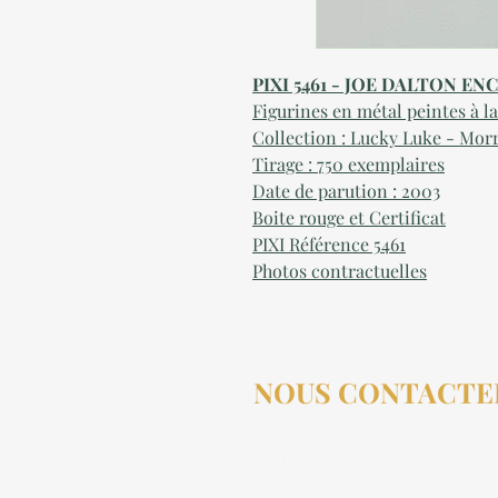
PIXI 5461 - JOE DALTON E
Figurines en métal peintes à l
Collection : Lucky Luke - Morr
Tirage : 750 exemplaires
Date de parution : 2003
Boite rouge et Certificat
PIXI Référence 5461
Photos contractuelles
NOUS CONTACTE
contact@aucollectionneu