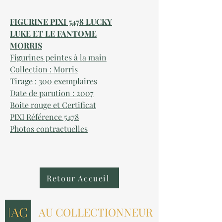
FIGURINE PIXI 5478 LUCKY
LUKE ET LE FANTOME
MORRIS
Figurines peintes à la main
Collection : Morris
Tirage : 300 exemplaires
Date de parution : 2007
Boite rouge et Certificat
PIXI Référence 5478
Photos contractuelles
Retour Accueil
AU COLLECTIONNEUR