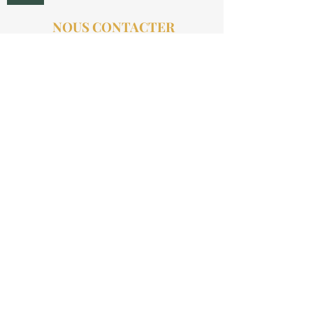
NOUS CONTACTER
contact@aucollectionneur.fr
(+33)
6 69 50 78 06
EN SAVOIR PLUS
Livraison
Paiement
Qui sommes-nous ?
Les avis
INFORMATIONS LÉGALES
Mention légales