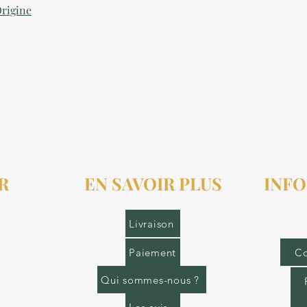
Origine
R
EN SAVOIR PLUS
INFO
r.fr
Livraison
Paiement
Co
Qui sommes-nous ?