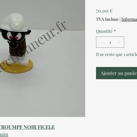
Prix
70,00 €
TVA Incluse
|
Informa
Quantité
*
Il ne reste que 1 artic
Ajouter au panie
HTROUMPF NOIR FICELE
main