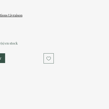
tions Livraison
le(s) en stock
r