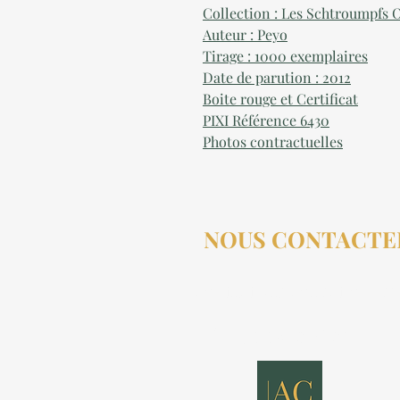
Collection : Les Schtroumpfs 
Auteur : Peyo
Tirage : 1000 exemplaires
Date de parution : 2012
Boite rouge et Certificat
PIXI Référence 6430
Photos contractuelles
NOUS CONTACTE
contact@aucollectionneu
(+33) 6 69 50 78 06