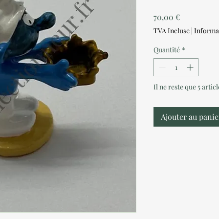
Prix
70,00 €
TVA Incluse
|
Informa
Quantité
*
Il ne reste que 5 artic
Ajouter au panie