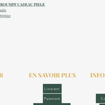
HTROUMPF CADEAU PIEGE
main
Origine
R
EN SAVOIR PLUS
INFO
r.fr
Livraison
Paiement
Co