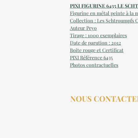
PIXI FIGURINE 6435 LE SC
Figurine en métal peinte à la 
Collection : Les Schtroumpfs 
Auteur Peyo
Tirage : 1000 exemplaires
Date de parution : 2012
Boite rouge et Certificat
PIXI Référence 6435
Photos contractuelles
NOUS CONTACTE
contact@aucollectionneu
(+33) 6 69 50 78 06