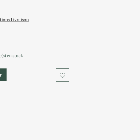
tions Livraison
le(s) en stock
r