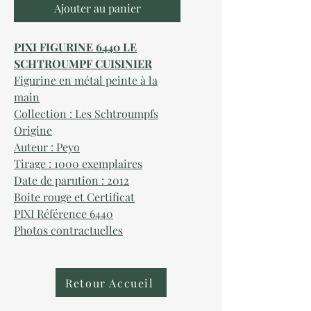
Ajouter au panier
PIXI FIGURINE 6440 LE
SCHTROUMPF CUISINIER
Figurine en métal peinte à la
main
Collection : Les Schtroumpfs
Origine
Auteur : Peyo
Tirage : 1000 exemplaires
Date de parution : 2012
Boite rouge et Certificat
PIXI Référence 6440
Photos contractuelles
Retour Accueil