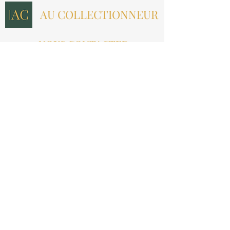
AU COLLECTIONNEUR
NOUS CONTACTER
contact@aucollectionneur.fr
(+33)
6 69 50 78 06
EN SAVOIR PLUS
Livraison
Paiement
Qui sommes-nous ?
Les avis
INFORMATIONS LÉGALES