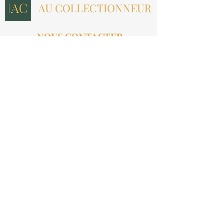
AU COLLECTIONNEUR
NOUS CONTACTER
contact@aucollectionneur.fr
(+33)
6 69 50 78 06
EN SAVOIR PLUS
Livraison
Paiement
Qui sommes-nous ?
Les avis
INFORMATIONS LÉGALES
Mention légales