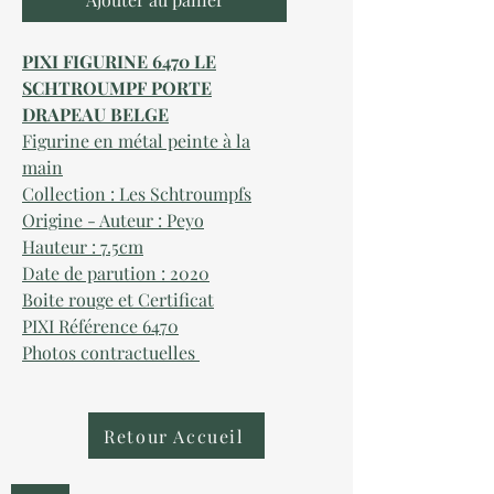
PIXI FIGURINE 6470 LE
SCHTROUMPF PORTE
DRAPEAU BELGE
Figurine en métal peinte à la
main
Collection : Les Schtroumpfs
Origine - Auteur : Peyo
Hauteur : 7.5cm
Date de parution : 2020
Boite rouge et Certificat
PIXI Référence 6470
Photos contractuelles
Retour Accueil