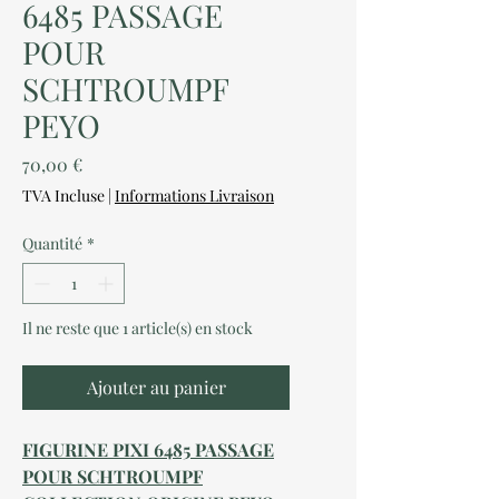
6485 PASSAGE
POUR
SCHTROUMPF
PEYO
Prix
70,00 €
TVA Incluse
|
Informations Livraison
Quantité
*
Il ne reste que 1 article(s) en stock
Ajouter au panier
FIGURINE PIXI 6485 PASSAGE
POUR SCHTROUMPF