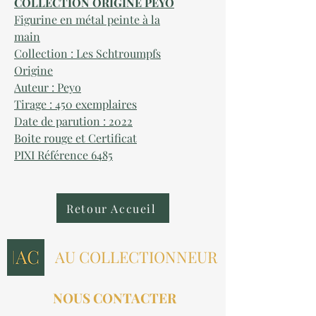
COLLECTION ORIGINE PEYO
Figurine en métal peinte à la
main
Collection : Les Schtroumpfs
Origine
Auteur : Peyo
Tirage : 450 exemplaires
Date de parution : 2022
Boite rouge et Certificat
PIXI Référence 6485
Retour Accueil
AU COLLECTIONNEUR
NOUS CONTACTER