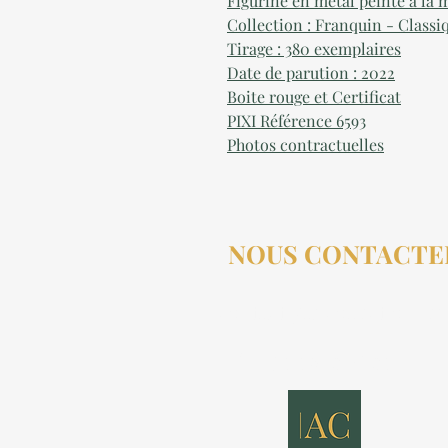
Figurine en métal peinte à la 
Collection :
Franquin - Classi
Tirage : 380 exemplaires
Date de parution :
2022
Boite rouge et Certificat
PIXI Référence
6593
Photos contractuelles
NOUS CONTACTE
contact@aucollectionneu
(+33) 6 69 50 78 06