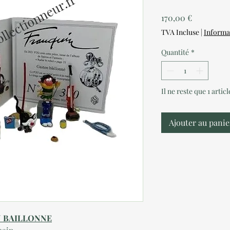
Prix
170,00 €
TVA Incluse
|
Informa
Quantité
*
Il ne reste que 1 artic
Ajouter au panie
N BAILLONNE