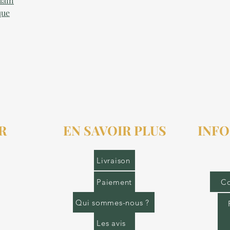
main
que
R
EN SAVOIR PLUS
INFO
r.fr
Livraison
Paiement
Co
Qui sommes-nous ?
Les avis