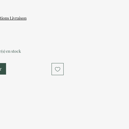
tions Livraison
le(s) en stock
r