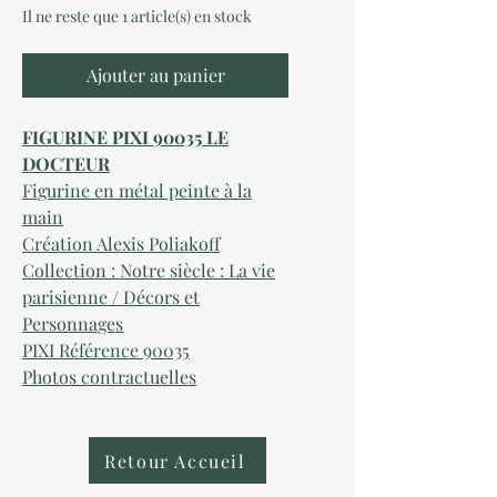
Il ne reste que 1 article(s) en stock
Ajouter au panier
FIGURINE PIXI 90035 LE
DOCTEUR
Figurine en métal peinte à la
main
Création Alexis Poliakoff
Collection : Notre siècle : La vie
parisienne / Décors et
Personnages
PIXI Référence 90035
Photos contractuelles
Retour Accueil