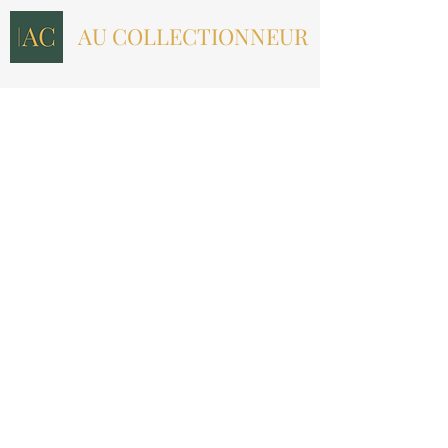
AU COLLECTIONNEUR
NOUS CONTACTER
contact@aucollectionneur.fr
(+33)
6 69 50 78 06
EN SAVOIR PLUS
Livraison
Paiement
Qui sommes-nous ?
Les avis
INFORMATIONS LÉGALES