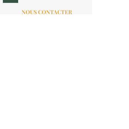
NOUS CONTACTER
contact@aucollectionneur.fr
(+33)
6 69 50 78 06
EN SAVOIR PLUS
Livraison
Paiement
Qui sommes-nous ?
Les avis
INFORMATIONS LÉGALES
Mention légales