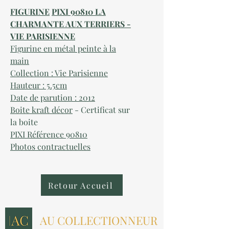
FIGURINE
PIXI 90810 LA
CHARMANTE AUX TERRIERS -
VIE PARISIENNE
Figurine en métal peinte à la
main
Collection : Vie Parisienne
Hauteur : 5.5cm
Date de parution : 2012
Boite kraft décor
- Certificat sur
la boite
PIXI Référence 90810
Photos contractuelles
Retour Accueil
AU COLLECTIONNEUR