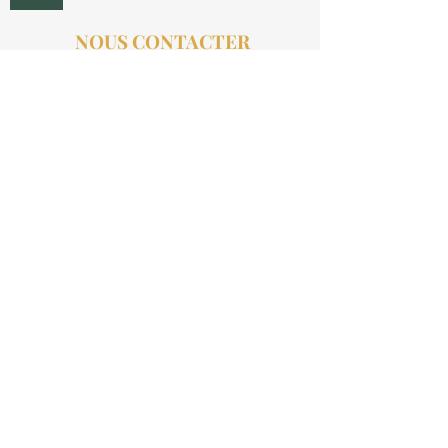
NOUS CONTACTER
contact@aucollectionneur.fr
(+33)
6 69 50 78 06
EN SAVOIR PLUS
Livraison
Paiement
Qui sommes-nous ?
Les avis
INFORMATIONS LÉGALES
Mention légales