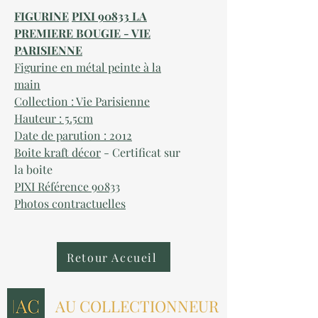
FIGURINE
PIXI 90833 LA
PREMIERE BOUGIE - VIE
PARISIENNE
Figurine en métal peinte à la
main
Collection : Vie Parisienne
Hauteur : 5.5cm
Date de parution : 2012
Boite kraft décor
- Certificat sur
la boite
PIXI Référence 90833
Photos contractuelles
Retour Accueil
AU COLLECTIONNEUR