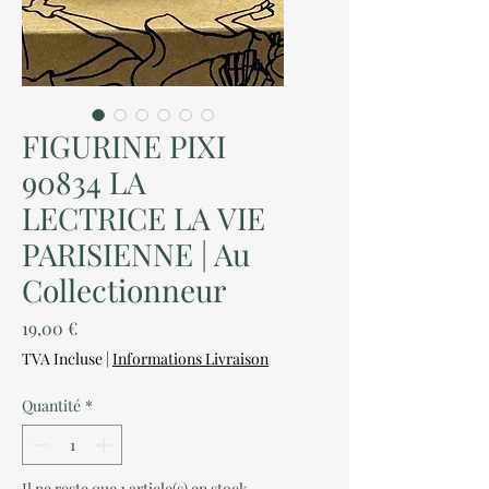
FIGURINE PIXI
90834 LA
LECTRICE LA VIE
PARISIENNE | Au
Collectionneur
Prix
19,00 €
TVA Incluse
|
Informations Livraison
Quantité
*
Il ne reste que 1 article(s) en stock