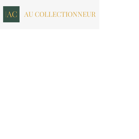
AU COLLECTIONNEUR
NOUS CONTACTER
contact@aucollectionneur.fr
(+33)
6 69 50 78 06
EN SAVOIR PLUS
Livraison
Paiement
Qui sommes-nous ?
Les avis
INFORMATIONS LÉGALES