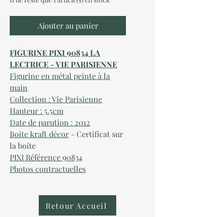
Ajouter au panier
FIGURINE PIXI 90834 LA
LECTRICE - VIE PARISIENNE
Figurine en métal peinte à la
main
Collection : Vie Parisienne
Hauteur : 5.5cm
Date de parution : 2012
Boite kraft décor
- Certificat sur
la boite
PIXI Référence 90834
Photos contractuelles
Retour Accueil