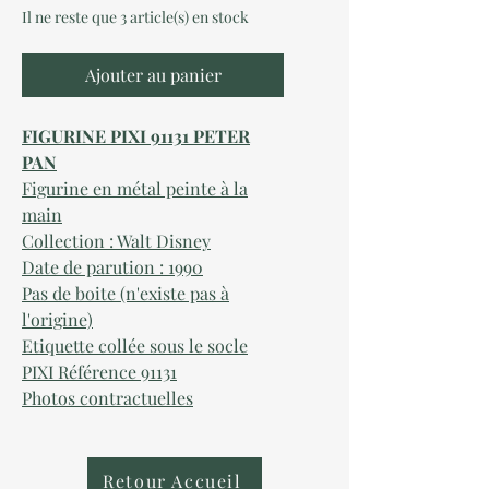
Il ne reste que 3 article(s) en stock
Ajouter au panier
FIGURINE PIXI 91131 PETER
PAN
Figurine en métal peinte à la
main
Collection : Walt Disney
Date de parution : 1990
Pas de boite (n'existe pas à
l'origine)
Etiquette collée sous le socle
PIXI Référence 91131
Photos contractuelles
Retour Accueil