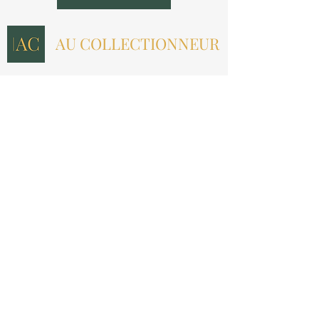
AU COLLECTIONNEUR
NOUS CONTACTER
contact@aucollectionneur.fr
(+33)
6 69 50 78 06
EN SAVOIR PLUS
Livraison
Paiement
Qui sommes-nous ?
Les avis
INFORMATIONS LÉGALES