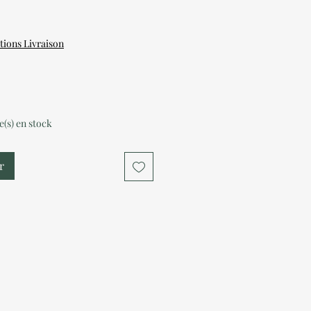
tions Livraison
le(s) en stock
r