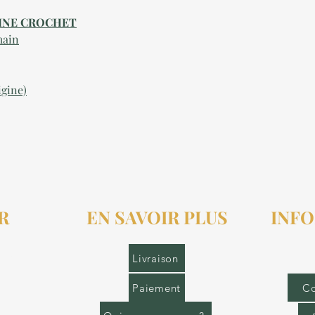
TAINE CROCHET
main
igine)
R
EN SAVOIR PLUS
INFO
r.fr
Livraison
Paiement
Co