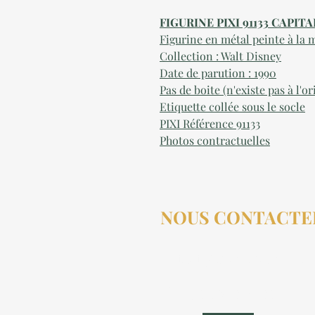
FIGURINE PIXI 91133 CAPI
Figurine en métal peinte à la 
Collection : Walt Disney
Date de parution : 1990
Pas de boite (n'existe pas à l'or
Etiquette collée sous le socle
PIXI Référence 9113
3
Photos contractuelles
NOUS CONTACTE
contact@aucollectionneu
(+33) 6 69 50 78 06